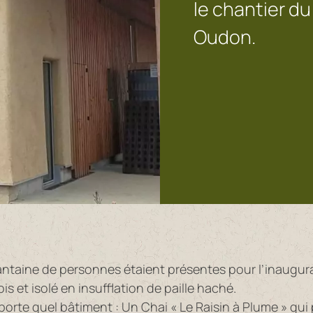
le chantier du
Oudon.
ntaine de personnes étaient présentes pour l’inaugura
is et isolé en insufflation de paille haché.
porte quel bâtiment : Un Chai « Le Raisin à Plume » qu