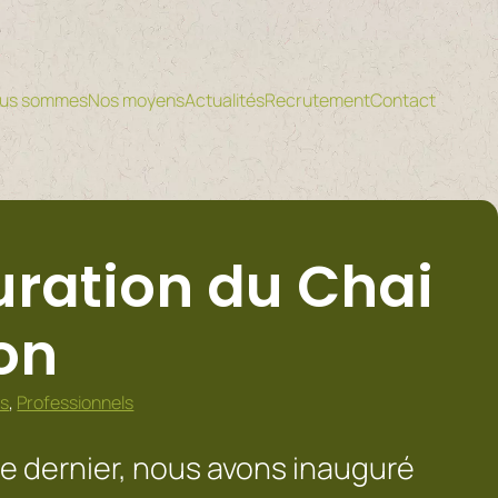
ous sommes
Nos moyens
Actualités
Recrutement
Contact
ration du Chai
on
rs
,
Professionnels
e dernier, nous avons inauguré