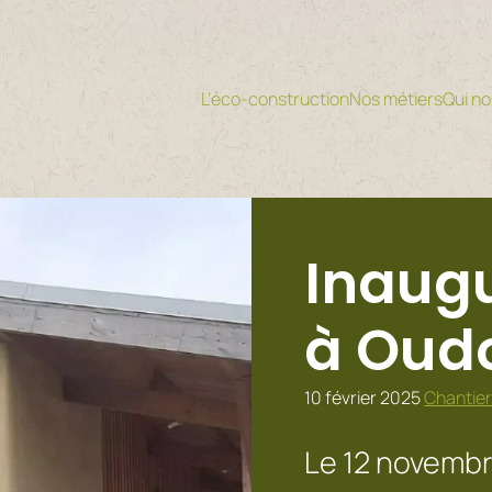
L’éco-construction
Nos métiers
Qui n
Inaugu
à Oud
10 février 2025
Chantie
Le 12 novembr