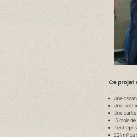
Ce projet c
Une ossatu
Une isolat
Une partie 
13 mois de
7 entrepri
324 m² de 