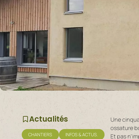
Actualités
Une cinqua
ossature bo
CHANTIERS
INFOS & ACTUS.
Et pas n’im