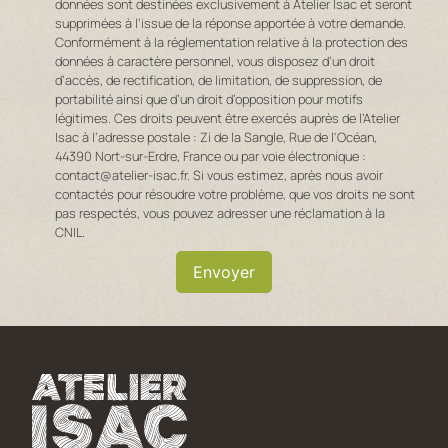
données sont destinées exclusivement à Atelier Isac et seront
supprimées à l’issue de la réponse apportée à votre demande.
Conformément à la réglementation relative à la protection des
données à caractère personnel, vous disposez d’un droit
d’accès, de rectification, de limitation, de suppression, de
portabilité ainsi que d’un droit d’opposition pour motifs
légitimes. Ces droits peuvent être exercés auprès de l’Atelier
Isac à l’adresse postale : Zi de la Sangle, Rue de l'Océan,
44390 Nort-sur-Erdre, France ou par voie électronique :
contact@atelier-isac.fr. Si vous estimez, après nous avoir
contactés pour résoudre votre problème, que vos droits ne sont
pas respectés, vous pouvez adresser une réclamation à la
CNIL.