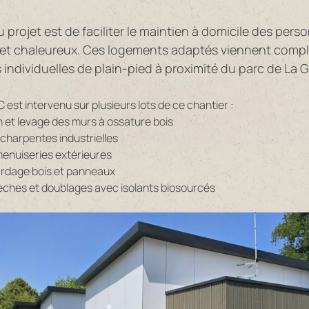
du projet est de faciliter le maintien à domicile des p
 et chaleureux. Ces logements adaptés viennent complét
individuelles de plain-pied à proximité du parc de La 
C est intervenu sur plusieurs lots de ce chantier :
n et levage des murs à ossature bois
charpentes industrielles
enuiseries extérieures
ardage bois et panneaux
èches et doublages avec isolants biosourcés