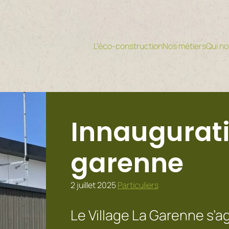
L’éco-construction
Nos métiers
Qui n
Innaugurati
garenne
2 juillet 2025
Particuliers
Le Village La Garenne s’a