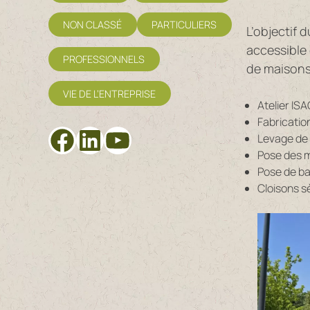
NON CLASSÉ
PARTICULIERS
L’objectif 
accessible
PROFESSIONNELS
de maisons 
VIE DE L’ENTREPRISE
Atelier ISA
Fabricatio
Facebook
LinkedIn
YouTube
Levage de 
Pose des m
Pose de b
Cloisons s