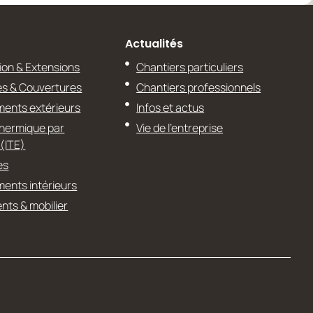
Actualités
ion & Extensions
Chantiers particuliers
s & Couvertures
Chantiers professionnels
ents extérieurs
Infos et actus
Thermique par
Vie de l’entreprise
 (ITE)
es
nts intérieurs
ts & mobilier