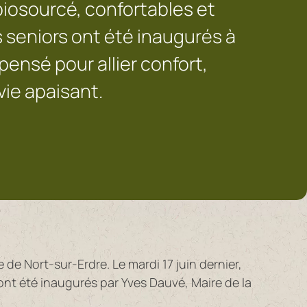
biosourcé, confortables et
 seniors ont été inaugurés à
pensé pour allier confort,
vie apaisant.
e de Nort-sur-Erdre. Le mardi 17 juin dernier,
ont été inaugurés par Yves Dauvé, Maire de la