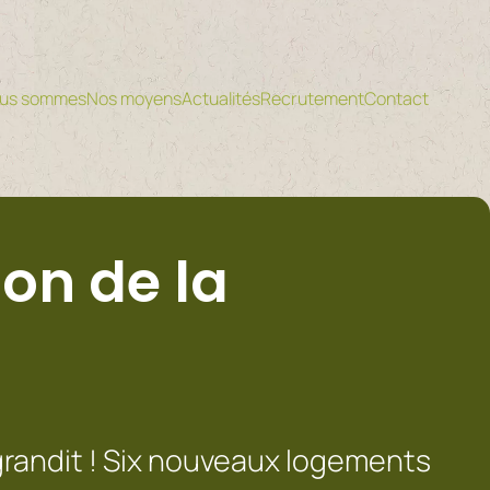
ous sommes
Nos moyens
Actualités
Recrutement
Contact
on de la
grandit ! Six nouveaux logements