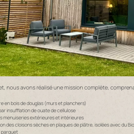
jet, nous avons réalisé une mission complète, comprena
re en bois de douglas (murs et planchers)
 par insufflation de ouate de cellulose
s menuiseries extérieures et intérieures
tion des cloisons sèches en plaques de plâtre, isolées avec du Bio
 parquet