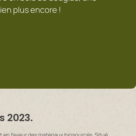
ien plus encore !
s 2023.
t en faveur des matériaux biosourcés. Situé