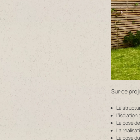
Sur ce pro
La structu
L’isolation
La pose de
La réalisa
La pose du