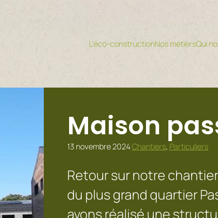
L’éco-construction
Nos métiers
Qui n
Maison pas
13 novembre 2024
Chantiers
,
Particuliers
Retour sur notre chantier
du plus grand quartier P
avons réalisé une structu