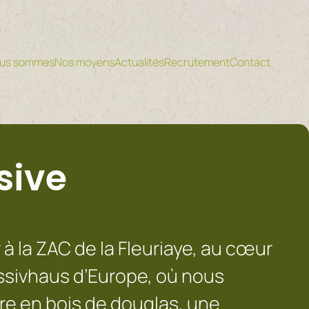
ous sommes
Nos moyens
Actualités
Recrutement
Contact
sive
 à la ZAC de la Fleuriaye, au cœur
assivhaus d’Europe, où nous
re en bois de douglas, une